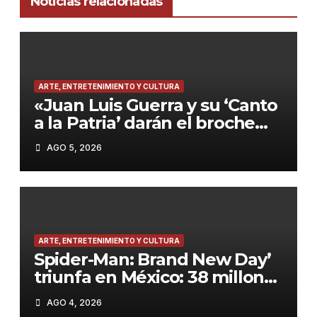
Noticias relacionadas
ARTE, ENTRETENIMIENTO Y CULTURA
«Juan Luis Guerra y su ‘Canto
a la Patria’ darán el broche
final a los Juegos
AGO 5, 2026
Centroamericanos 2026»
ARTE, ENTRETENIMIENTO Y CULTURA
Spider-Man: Brand New Day’
triunfa en México: 38 millones
de dólares y más de 8
AGO 4, 2026
millones de espectadores