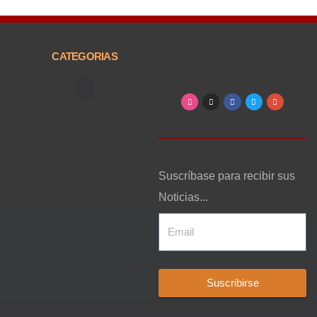
CATEGORIAS
Arte, Entretenimiento y Cultura
Suscríbase para recibir sus
Noticias...
Suscribirse