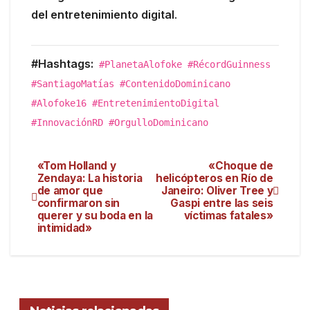
del entretenimiento digital
.
#Hashtags:
#PlanetaAlofoke #RécordGuinness
#SantiagoMatías #ContenidoDominicano
#Alofoke16 #EntretenimientoDigital
#InnovaciónRD #OrgulloDominicano
«Tom Holland y
«Choque de
Zendaya: La historia
helicópteros en Río de
de amor que
Janeiro: Oliver Tree y
confirmaron sin
Gaspi entre las seis
querer y su boda en la
víctimas fatales»
intimidad»