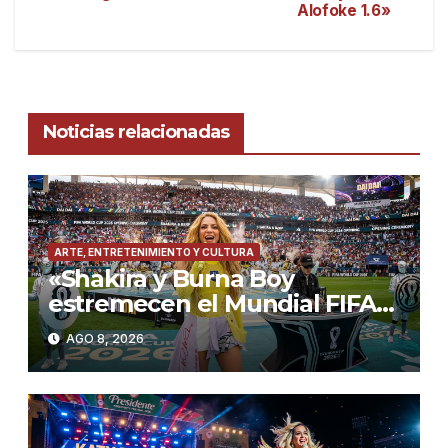
Alofoke 1.6»
Noticias relacionadas
ARTE, ENTRETENIMIENTO Y CULTURA
«Shakira y Burna Boy
estremecen el Mundial FIFA
2026 con ‘Dai Dai’ y los Ghetto
AGO 8, 2026
Kids en la final»