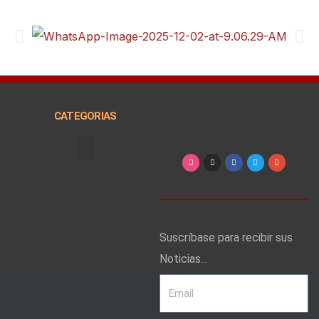
CATEGORIAS
Arte, Entretenimiento y Cultura
Suscríbase para recibir sus
Noticias...