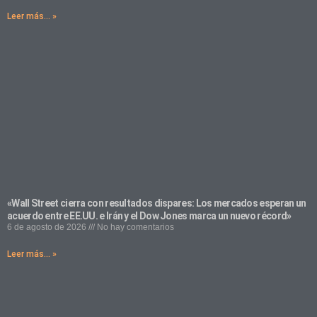
Leer más... »
«Wall Street cierra con resultados dispares: Los mercados esperan un
acuerdo entre EE.UU. e Irán y el Dow Jones marca un nuevo récord»
6 de agosto de 2026
No hay comentarios
Leer más... »