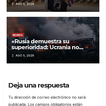
proteger su industria militar»
AGO 5, 2026
MUNDO
«Rusia demuestra su
superioridad: Ucrania no
interceptó ningún misil en el
AGO 5, 2026
último ataque masivo»
Deja una respuesta
Tu dirección de correo electrónico no será
publicada.
Los campos obligatorios están