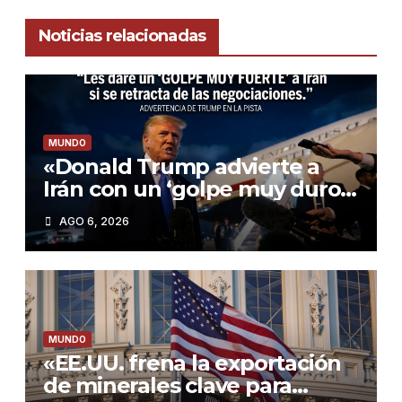
Noticias relacionadas
MUNDO
«Donald Trump advierte a
Irán con un ‘golpe muy duro’
si incumple las negociaciones
AGO 6, 2026
nucleares»
MUNDO
«EE.UU. frena la exportación
de minerales clave para