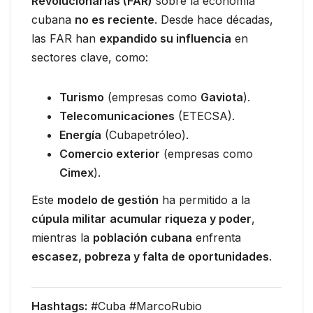
Revolucionarias (FAR)
sobre la economía
cubana
no es reciente
. Desde hace décadas,
las FAR han
expandido su influencia
en
sectores clave, como:
Turismo
(empresas como
Gaviota
).
Telecomunicaciones
(ETECSA).
Energía
(Cubapetróleo).
Comercio exterior
(empresas como
Cimex
).
Este
modelo de gestión
ha permitido a la
cúpula militar
acumular riqueza y poder
,
mientras la
población cubana
enfrenta
escasez, pobreza y falta de oportunidades
.
Hashtags:
#Cuba #MarcoRubio