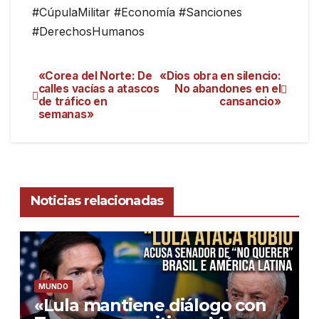
#CúpulaMilitar #Economía #Sanciones
#DerechosHumanos
«Corea del Norte: De
«Dios obra en silencio:
calles vacías a atascos
No abandones en el
de tráfico en
cansancio»
semanas»
Noticias relacionadas
MUNDO
«Lula mantiene diálogo con