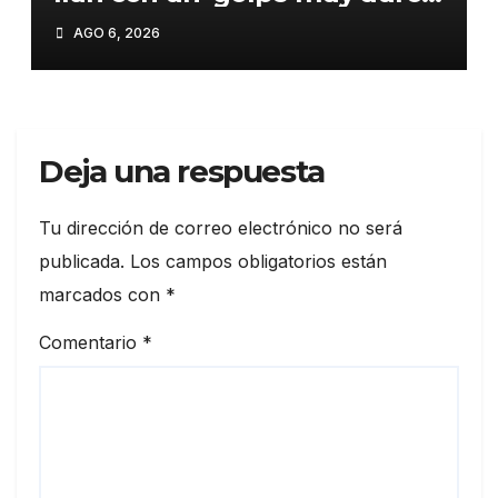
si incumple las negociaciones
AGO 6, 2026
nucleares»
Deja una respuesta
Tu dirección de correo electrónico no será
publicada.
Los campos obligatorios están
marcados con
*
Comentario
*