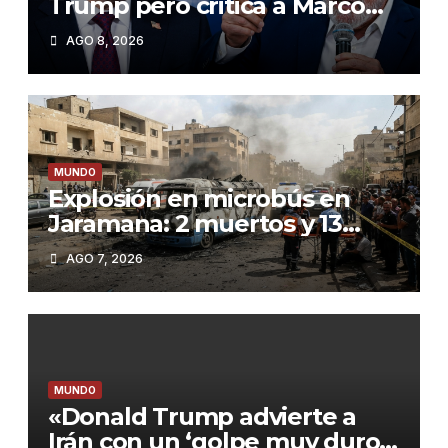
Trump pero critica a Marco
Rubio: ‘Es un bolsonarista
AGO 8, 2026
que odia a América Latina'»
MUNDO
Explosión en microbús en
Jaramana: 2 muertos y 13
heridos en un ataque no
AGO 7, 2026
reivindicado cerca de
Damasco
MUNDO
«Donald Trump advierte a
Irán con un ‘golpe muy duro’