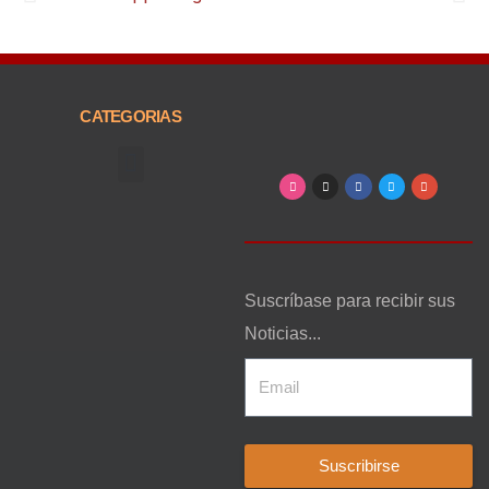
CATEGORIAS
Arte, Entretenimiento y Cultura
Suscríbase para recibir sus
Noticias...
Suscribirse