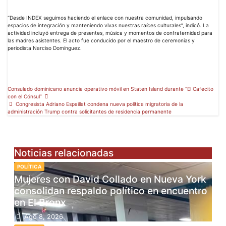
“Desde INDEX seguimos haciendo el enlace con nuestra comunidad, impulsando
espacios de integración y manteniendo vivas nuestras raíces culturales”, indicó. La
actividad incluyó entrega de presentes, música y momentos de confraternidad para
las madres asistentes. El acto fue conducido por el maestro de ceremonias y
periodista Narciso Domínguez.
Consulado dominicano anuncia operativo móvil en Staten Island durante “El Cafecito
con el Cónsul”
Congresista Adriano Espaillat condena nueva política migratoria de la
administración Trump contra solicitantes de residencia permanente
Noticias relacionadas
POLÍTICA
Mujeres con David Collado en Nueva York
consolidan respaldo político en encuentro
en El Bronx
Ago 8, 2026