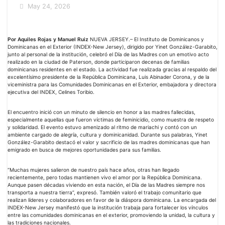
May 24, 2026
Por Aquiles Rojas y Manuel Ruiz
NUEVA JERSEY.– El Instituto de Dominicanos y
Dominicanas en el Exterior (INDEX-New Jersey), dirigido por Yinet González-Garabito,
junto al personal de la institución, celebró el Día de las Madres con un emotivo acto
realizado en la ciudad de Paterson, donde participaron decenas de familias
dominicanas residentes en el estado. La actividad fue realizada gracias al respaldo del
excelentísimo presidente de la República Dominicana, Luis Abinader Corona, y de la
viceministra para las Comunidades Dominicanas en el Exterior, embajadora y directora
ejecutiva del INDEX, Celines Toribio.
El encuentro inició con un minuto de silencio en honor a las madres fallecidas,
especialmente aquellas que fueron víctimas de feminicidio, como muestra de respeto
y solidaridad. El evento estuvo amenizado al ritmo de mariachi y contó con un
ambiente cargado de alegría, cultura y dominicanidad. Durante sus palabras, Yinet
González-Garabito destacó el valor y sacrificio de las madres dominicanas que han
emigrado en busca de mejores oportunidades para sus familias.
“Muchas mujeres salieron de nuestro país hace años, otras han llegado
recientemente, pero todas mantienen vivo el amor por la República Dominicana.
Aunque pasen décadas viviendo en esta nación, el Día de las Madres siempre nos
transporta a nuestra tierra”, expresó. También valoró el trabajo comunitario que
realizan líderes y colaboradores en favor de la diáspora dominicana. La encargada del
INDEX-New Jersey manifestó que la institución trabaja para fortalecer los vínculos
entre las comunidades dominicanas en el exterior, promoviendo la unidad, la cultura y
las tradiciones nacionales.