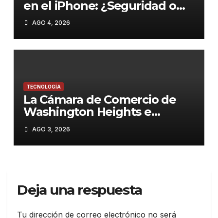
en el iPhone: ¿Seguridad o
comodidad?»
AGO 4, 2026
TECNOLOGÍA
La Cámara de Comercio de
Washington Heights e
Inwood y Viox.ai invitan al
AGO 3, 2026
público a descubrir el poder
de la Inteligencia Artificial
Deja una respuesta
Tu dirección de correo electrónico no será