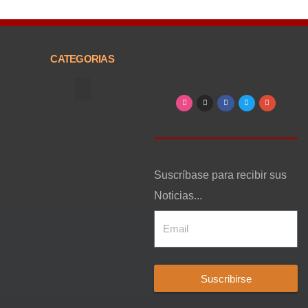
CATEGORIAS
Arte, Entretenimiento y Cultura
Suscríbase para recibir sus
Noticias...
Suscribirse