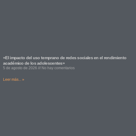
«El impacto del uso temprano de redes sociales en el rendimiento
académico de los adolescentes»
5 de agosto de 2026
No hay comentarios
Leer más... »