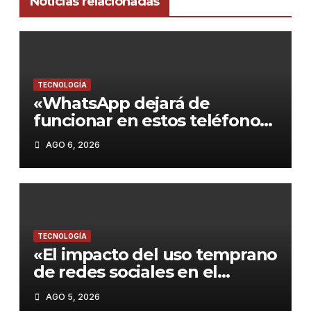
Noticias relacionadas
TECNOLOGÍA
«WhatsApp dejará de
funcionar en estos teléfonos
desde el 15 de agosto de
AGO 6, 2026
2026: Guía para no quedarte
sin servicio»
TECNOLOGÍA
«El impacto del uso temprano
de redes sociales en el
rendimiento académico de
AGO 5, 2026
los adolescentes»