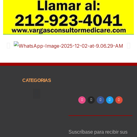
CATEGORIAS
Arte, Entretenimiento y Cultura
Suscríbase para recibir sus