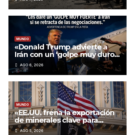
reivindicado cerca de
Damasco
MUNDO
«Donald Trump advierte a
Irán con un ‘golpe muy duro’
si incumple las negociaciones
AGO 6, 2026
nucleares»
MUNDO
«EE.UU. frena la exportación
de minerales clave para
proteger su industria militar»
AGO 5, 2026