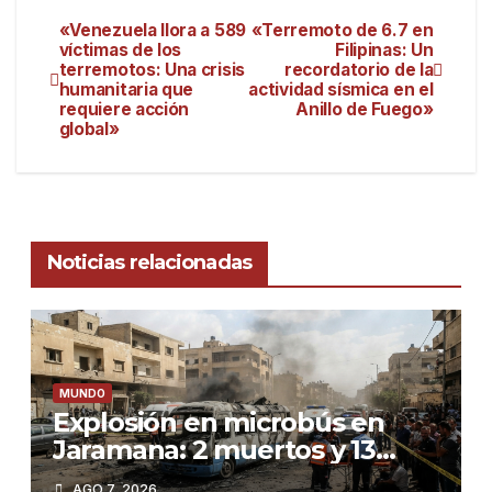
«Venezuela llora a 589
«Terremoto de 6.7 en
víctimas de los
Filipinas: Un
terremotos: Una crisis
recordatorio de la
humanitaria que
actividad sísmica en el
requiere acción
Anillo de Fuego»
global»
Noticias relacionadas
MUNDO
Explosión en microbús en
Jaramana: 2 muertos y 13
heridos en un ataque no
AGO 7, 2026