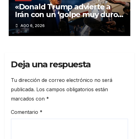
«Donald Trump advierte a
Irán con un ‘golpe muy duro’
si incumple las negociaciones
AGO 6, 2026
nucleares»
Deja una respuesta
Tu dirección de correo electrónico no será
publicada.
Los campos obligatorios están
marcados con
*
Comentario
*