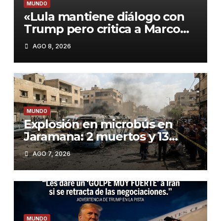
MUNDO
«Lula mantiene diálogo con
Trump pero critica a Marco
Rubio: ‘Es un bolsonarista
AGO 8, 2026
que odia a América Latina'»
MUNDO
Explosión en microbús en
Jaramana: 2 muertos y 13
heridos en un ataque no
AGO 7, 2026
reivindicado cerca de
Damasco
MUNDO