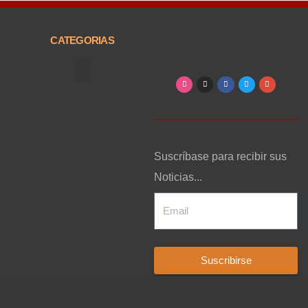
CATEGORIAS
Arte, Entretenimiento y Cultura
Suscríbase para recibir sus
Noticias...
Suscribirse