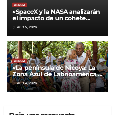
CIENCIA
«SpaceX y la NASA analizarán
el impacto de un cohete
contra la Luna este
AGO 5, 2026
miércoles»
CIENCIA
«La península de Nicoya: La
Zona Azul de Latinoamérica y
sus claves para una vida
AGO 4, 2026
larga»