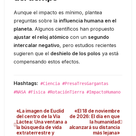
Aunque el impacto es mínimo, plantea
preguntas sobre la
influencia humana en el
planeta
. Algunos científicos han propuesto
ajustar el reloj atómico
con un
segundo
intercalar negativo
, pero estudios recientes
sugieren que el
deshielo de los polos
ya está
compensando estos efectos.
Hashtags:
#Ciencia #PresaTresGargantas
#NASA #Física #RotaciónTierra #ImpactoHumano
«La imagen de Euclid
«El 18 de noviembre
del centro de la Vía
de 2026: El día en que
Láctea: Una ventana a
la humanidad
la búsqueda de vida
alcanzará su distancia
extraterrestre y
más lejana»