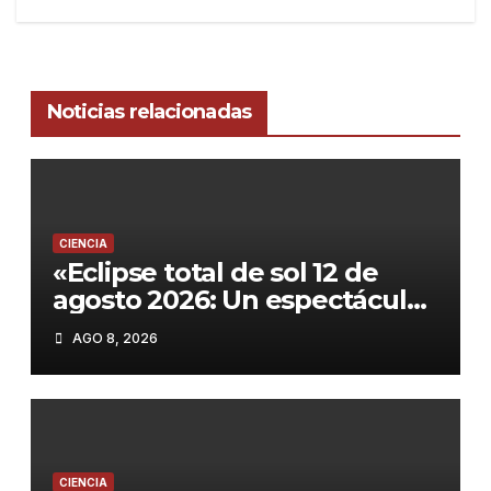
Noticias relacionadas
CIENCIA
«Eclipse total de sol 12 de
agosto 2026: Un espectáculo
único con alineación
AGO 8, 2026
planetaria y Perseidas»
CIENCIA