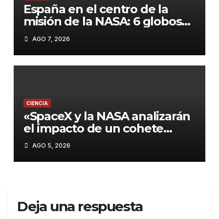
España en el centro de la
misión de la NASA: 6 globos
científicos y un avión para
AGO 7, 2026
estudiar el eclipse del 12 de
agosto
CIENCIA
«SpaceX y la NASA analizarán
el impacto de un cohete
contra la Luna este
AGO 5, 2026
miércoles»
Deja una respuesta