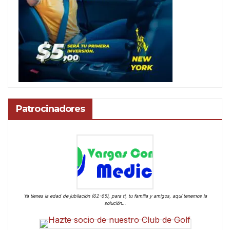
Patrocinadores
Ya tienes la edad de jubilación (62-65), para ti, tu familia y amigos, aquí tenemos la
solución…